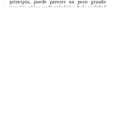
principio, puede parecer un poco grande
para los niños, nada más lejos de la realidad
ya que es muy manejable. De hecho, es la
elección alternativa a los amantes de la tuba
que quieran empezar por algo más ligero.
¿Te atreves a descubrir este nuevo mundo?
¡Te aseguramos que no te arrepentirás!
¡Sí, quiero descubrir el mundo del
bombardino!