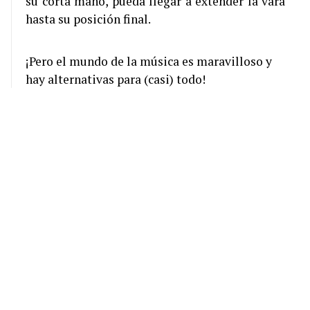
su corta mano, pueda llegar a extender la vara
hasta su posición final.
¡Pero el mundo de la música es maravilloso y
hay alternativas para (casi) todo!
Por nombrar algunas, existen trombones
convencionales con unas características
específicas que los hacen aptos para los más
pequeños e incluso trombones de plástico, más
ligeros que los convencionales; también
existen una amplia diversidad de boquillas
para que encuentres la que mejor se adapte a tu
fisionomía bucal, con lo que podríamos decir
que ¡ya no tienes excusa para no darle una
oportunidad al Trombón!