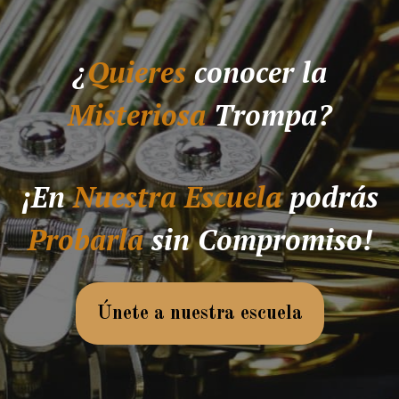
¿
Quieres
conocer la
Misteriosa
Trompa?
¡En
Nuestra Escuela
podrás
Probarla
sin Compromiso!
Únete a nuestra escuela