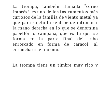
La trompa, también llamada “corno
francés”, es uno de los instrumentos más
curiosos de la familia de viento metal ya
que para sujetarla se debe de introducir
la mano derecha en lo que se denomina
pabellón o campana, que es la que se
forma en la parte final del tubo
enroscado en forma de caracol, al
ensancharse el mismo.
La trompa tiene un timbre muy rico y
suave, lo que hace que armonice muy
bien tanto con instrumentos de viento
metal como de viento madera.
Es un
instrumento muy versátil gracias a su
amplio rango de expresión, pudiendo
generar tanto sonidos tranquilos y
cálidos como atrevidos y enérgicos.
Además, la utilización de diferentes